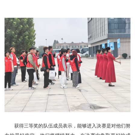
获得三等奖的队伍成员表示，能够进入决赛是对他们努