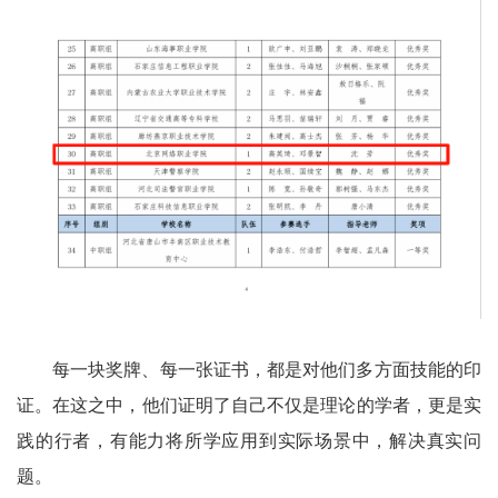
每一块奖牌、每一张证书，都是对他们多方面技能的印
证。在这之中，他们证明了自己不仅是理论的学者，更是实
践的行者，有能力将所学应用到实际场景中，解决真实问
题。