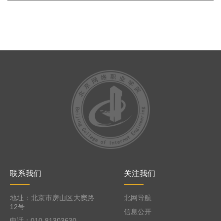
联系我们
关注我们
地址：北京市房山区大窦路
北网导航
12号
信息公开
电话：010-81303630