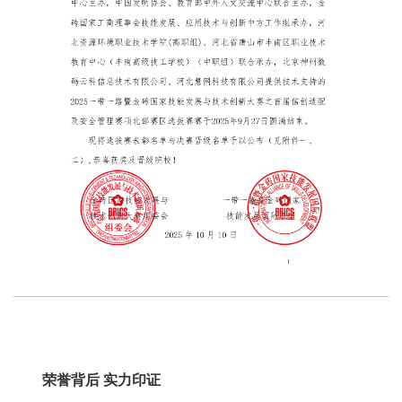
荣誉背后 实力印证