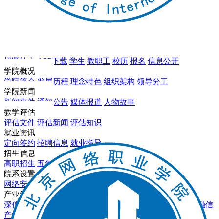
招贤纳士
APP下载
学生
教职工
校历
报名
信息公开
学院概况
学院简介
发展历程
理念特色
组织架构
领导分工
学院新闻
新闻事件
通知公告
媒体报道
人物故事
教学评估
评估文件
评估新闻
评估知识
就业资讯
定向签约
招聘信息
就业指导
招生信息
高职招生
五年一贯制
中职教育3+2
报名录取
院系设置
网络安全系
软件工程系
数字影视系
基础教育部
产业学院
深信服产业学院
软通动力产业学院
东方国信产业学院
天融信
产业学院
数字影视亿和产业学院