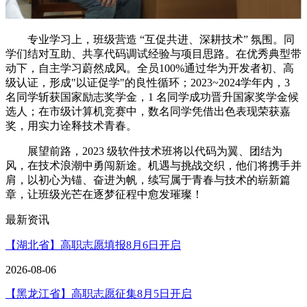
专业学习上，班级营造
“互促共进、深耕技术” 氛围。同
学们结对互助、共享代码调试经验与项目思路。在优秀典型带
动下，自主学习蔚然成风。全员100%通过华为开发者初、高
级认证，形成"以证促学"的良性循环；2023~2024学年内，3
名同学斩获国家励志奖学金，1 名同学成功晋升国家奖学金候
选人；在市级计算机竞赛中，数名同学凭借出色表现荣获嘉
奖，用实力诠释技术青春。
展望前路，
2023 级软件技术班将以代码为翼、团结为
风，在技术浪潮中勇闯新途。机遇与挑战交织，他们将携手并
肩，以初心为锚、奋进为帆，续写属于青春与技术的崭新篇
章，让班级光芒在逐梦征程中愈发璀璨！
最新资讯
【湖北省】高职志愿填报8月6日开启
2026-08-06
【黑龙江省】高职志愿征集8月5日开启