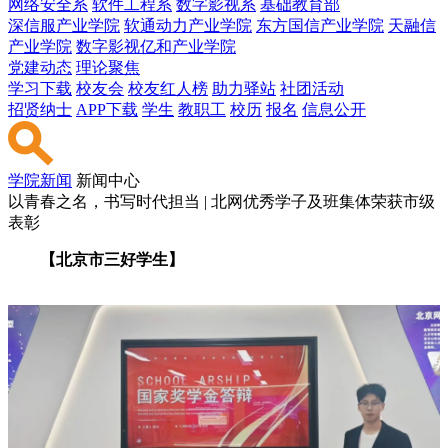
网络安全系
软件工程系
数字影视系
基础教育部
深信服产业学院
软通动力产业学院
东方国信产业学院
天融信
产业学院
数字影视亿和产业学院
党建动态
理论聚焦
学习下载
校友会
校友红人榜
助力驿站
社团活动
招贤纳士
APP下载
学生
教职工
校历
报名
信息公开
学院新闻
新闻中心
以青春之名，书写时代担当 | 北网优秀学子及班集体荣获市级
表彰
【北京市三好学生】