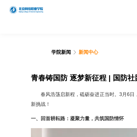
学院新闻
新闻中心
学院概况
学院简介
青春铸国防 逐梦新征程 | 国防社
发展历程
春风浩荡启新程，砥砺奋进正当时。
3
月
6
日
理念特色
新挑战！
组织架构
一、回首耕耘路：凝聚力量，共筑国防情怀
领导分工
搜索网站、位置和人员