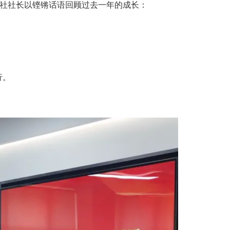
防社社长以铿锵话语回顾过去一年的成长：
行。