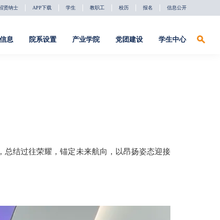
招贤纳士
APP下载
学生
教职工
校历
报名
信息公开
信息
院系设置
产业学院
党团建设
学生中心
招贤纳士
APP下载
学生
教职工
校历
报名
信息公开
系设置
产业学院
党团建设
学生中心
络安全系
深信服产业学
党建动态
学习下载
院
件工程系
理论聚焦
校友会
软通动力产业
，总结过往荣耀，锚定未来航向，以昂扬姿态迎接
学院
字影视系
校友红人榜
东方国信产业
础教育部
助力驿站
学院
社团活动
天融信产业学
院