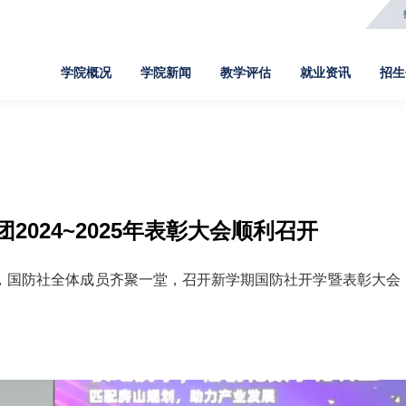
学院概况
学院新闻
教学评估
就业资讯
招生
学院新闻
教学评估
就业资讯
招生信息
院
新闻事件
评估文件
定向签约
高职招生
网
团2024~2025年表彰大会顺利召开
通知公告
评估新闻
招聘信息
五年一贯制
软
，国防社全体成员齐聚一堂，召开新学期国防社开学暨表彰大会
媒体报道
评估知识
就业指导
中职教育3+2
数
人物故事
报名录取
基