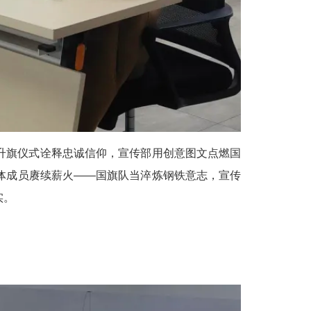
升旗仪式诠释忠诚信仰，宣传部用创意图文点燃国
体成员赓续薪火——国旗队当淬炼钢铁意志，宣传
实。