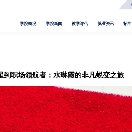
学院概况
学院新闻
教学评估
就业资讯
招生
学院新闻
教学评估
就业资讯
招生信息
院
新闻事件
评估文件
定向签约
高职招生
网
星到职场领航者：水琳霞的非凡蜕变之旅
通知公告
评估新闻
招聘信息
五年一贯制
软
媒体报道
评估知识
就业指导
中职教育3+2
数
人物故事
报名录取
基