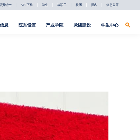
招贤纳士
APP下载
学生
教职工
校历
报名
信息公开
信息
院系设置
产业学院
党团建设
学生中心
招贤纳士
APP下载
学生
教职工
校历
报名
信息公开
系设置
产业学院
党团建设
学生中心
络安全系
深信服产业学
党建动态
学习下载
院
件工程系
理论聚焦
校友会
软通动力产业
学院
字影视系
校友红人榜
东方国信产业
础教育部
助力驿站
学院
社团活动
天融信产业学
院