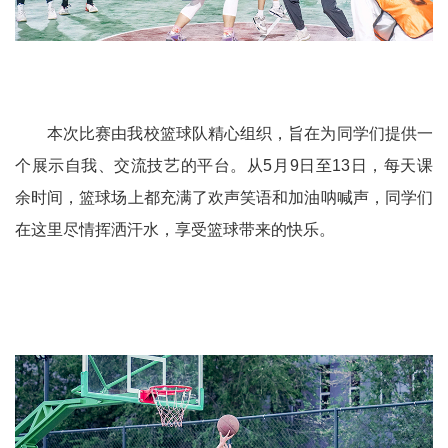
本次比赛由我校篮球队精心组织，旨在为同学们提供一
个展示自我、交流技艺的平台。从5月9日至13日，每天课
余时间，篮球场上都充满了欢声笑语和加油呐喊声，同学们
在这里尽情挥洒汗水，享受篮球带来的快乐。