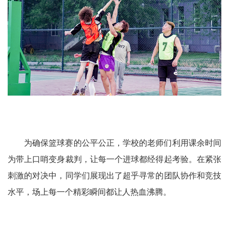
为确保篮球赛的公平公正，学校的老师们利用课余时间
为带上口哨变身裁判，让每一个进球都经得起考验。在紧张
刺激的对决中，同学们展现出了超乎寻常的团队协作和竞技
水平，场上每一个精彩瞬间都让人热血沸腾。