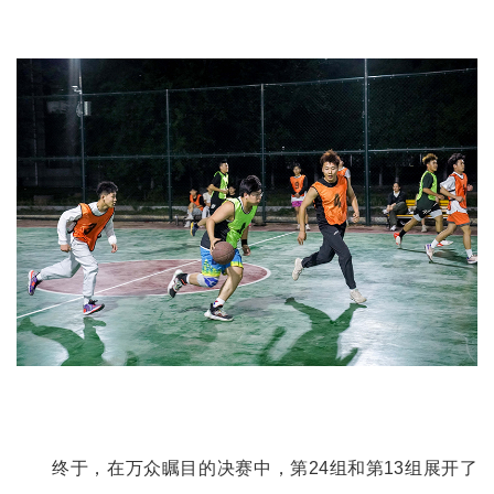
终于，在万众瞩目的决赛中，第24组和第13组展开了