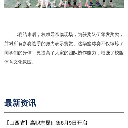
比赛结束后，校领导亲临现场，为获奖队伍颁发奖励，
并对所有参赛选手的努力表示赞赏。这场篮球赛不仅锻炼了
同学们的身体，更提高了大家的团队协作能力，增强了校园
体育文化氛围。
最新资讯
【山西省】高职志愿征集8月9日开启