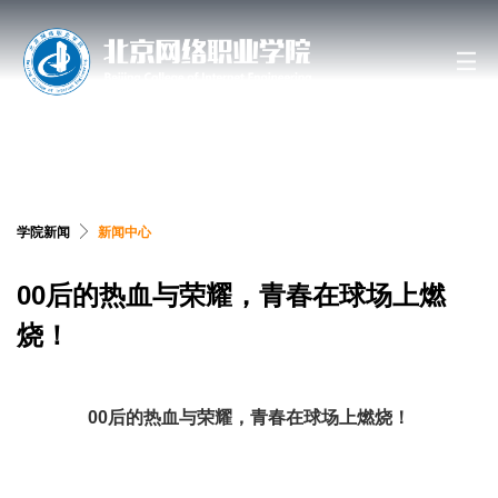
搜索网站、位置和人员
学院新闻
新闻中心
00后的热血与荣耀，青春在球场上燃
烧！
00后的热血与荣耀，青春在球场上燃烧！