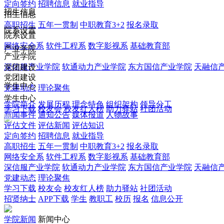
定向签约
招聘信息
就业指导
招生信息
招生信息
高职招生
五年一贯制
中职教育3+2
报名录取
院系设置
院系设置
网络安全系
软件工程系
数字影视系
基础教育部
产业学院
产业学院
深信服产业学院
软通动力产业学院
东方国信产业学院
天融信
党团建设
党团建设
学生中心
党建动态
理论聚焦
学生中心
学院简介
发展历程
理念特色
组织架构
领导分工
学习下载
校友会
校友红人榜
助力驿站
社团活动
新闻事件
通知公告
媒体报道
人物故事
评估文件
评估新闻
评估知识
定向签约
招聘信息
就业指导
高职招生
五年一贯制
中职教育3+2
报名录取
网络安全系
软件工程系
数字影视系
基础教育部
深信服产业学院
软通动力产业学院
东方国信产业学院
天融信
党建动态
理论聚焦
学习下载
校友会
校友红人榜
助力驿站
社团活动
招贤纳士
APP下载
学生
教职工
校历
报名
信息公开
学院新闻
新闻中心