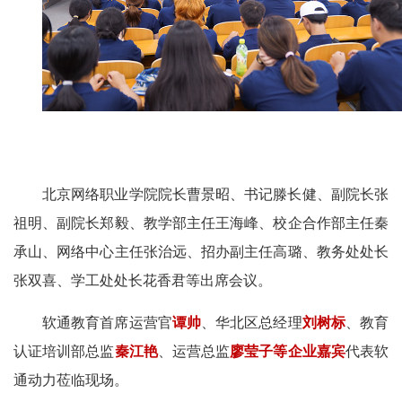
北京网络职业学院院长曹景昭、书记滕长健、副院长张
祖明、副院长郑毅、教学部主任王海峰、校企合作部主任秦
承山、网络中心主任张治远、招办副主任高璐、教务处处长
张双喜、学工处处长花香君等出席会议。
软通教育首席运营官
谭帅
、华北区总经理
刘树标
、教育
认证培训部总监
秦江艳
、
运营总监
廖莹子等企业嘉宾
代表软
通动力莅临现场。