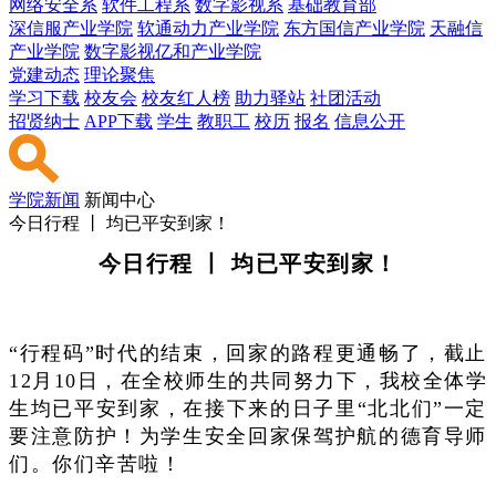
网络安全系
软件工程系
数字影视系
基础教育部
深信服产业学院
软通动力产业学院
东方国信产业学院
天融信
产业学院
数字影视亿和产业学院
党建动态
理论聚焦
学习下载
校友会
校友红人榜
助力驿站
社团活动
招贤纳士
APP下载
学生
教职工
校历
报名
信息公开
学院新闻
新闻中心
今日行程 丨 均已平安到家！
今日行程 丨 均已平安到家！
“行程码”时代的结束，回家的路程更通畅了，截止
12月10日，在全校师生的共同努力下，我校全体学
生均已平安到家，在接下来的日子里“北北们”一定
要注意防护！为学生安全回家保驾护航的德育导师
们。你们辛苦啦！