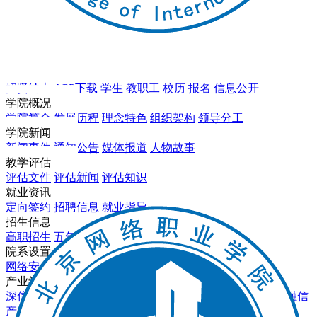
招贤纳士
APP下载
学生
教职工
校历
报名
信息公开
学院概况
学院简介
发展历程
理念特色
组织架构
领导分工
学院新闻
新闻事件
通知公告
媒体报道
人物故事
教学评估
评估文件
评估新闻
评估知识
就业资讯
定向签约
招聘信息
就业指导
招生信息
高职招生
五年一贯制
中职教育3+2
报名录取
院系设置
网络安全系
软件工程系
数字影视系
基础教育部
产业学院
深信服产业学院
软通动力产业学院
东方国信产业学院
天融信
产业学院
数字影视亿和产业学院