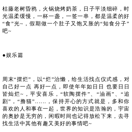
枯藤老树昏鸦，火锅烧烤奶茶，
日子平淡细碎，时
光温柔缓慢，一杯一盏，一签一串，都是温柔的好
“食”光~，假期做一个肚子又饱又胀的“知食分子”
吧~
●娱乐篇
周末“摆烂”，以“烂”治懒，
给生活找点仪式感，对
自己好一点 再好一点，即使年年如日日 也要日日
皆灿烂~，平安喜乐，“软陶摆件”、“油画”、“追
剧”，“撸猫”......，保持开心的方式就是，多和你
喜欢的人和事在一起，世界的知识是浩瀚的，宇宙
的奥妙是无穷的，闲暇时间也记得放松下来，去寻
找生活中其他有趣又美好的事情吧~