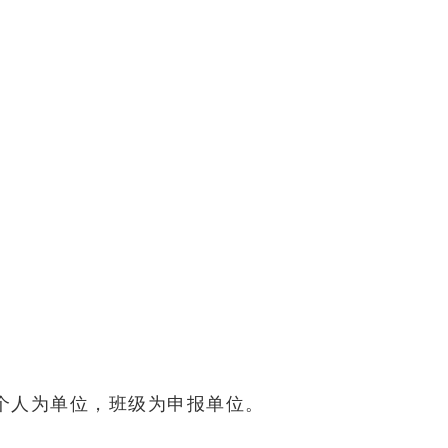
数字影视亿和
产业学院
个人为单位，班级为申报单位。