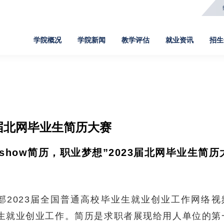
学院概况
学院新闻
教学评估
就业资讯
招生
学院新闻
教学评估
就业资讯
招生信息
院
新闻事件
评估文件
定向签约
高职招生
网
3届北网毕业生简历大赛
通知公告
评估新闻
招聘信息
五年一贯制
软
优show简历，职业梦想”2023届北网毕业生简历
媒体报道
评估知识
就业指导
中职教育3+2
数
人物故事
报名录取
基
2023届全国普通高校毕业生就业创业工作网络视频
业生就业创业工作。
简历是求职者展现给用人单位的第