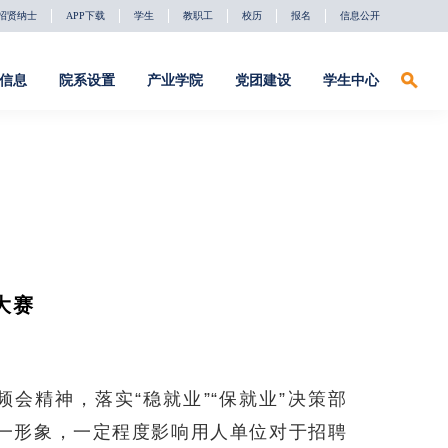
招贤纳士
APP下载
学生
教职工
校历
报名
信息公开
信息
院系设置
产业学院
党团建设
学生中心
招贤纳士
APP下载
学生
教职工
校历
报名
信息公开
系设置
产业学院
党团建设
学生中心
络安全系
深信服产业学
党建动态
学习下载
院
件工程系
理论聚焦
校友会
软通动力产业
大赛
学院
字影视系
校友红人榜
东方国信产业
础教育部
助力驿站
学院
社团活动
会精神，落实“稳就业”“保就业”决策部
天融信产业学
院
一形象，一定程度影响用人单位对于招聘