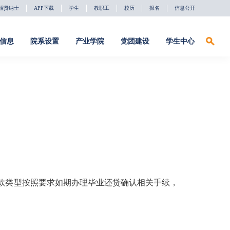
招贤纳士
APP下载
学生
教职工
校历
报名
信息公开
信息
院系设置
产业学院
党团建设
学生中心
招贤纳士
APP下载
学生
教职工
校历
报名
信息公开
系设置
产业学院
党团建设
学生中心
络安全系
深信服产业学
党建动态
学习下载
院
件工程系
理论聚焦
校友会
软通动力产业
学院
字影视系
校友红人榜
东方国信产业
础教育部
助力驿站
款类型按照要求如期办理毕业还贷确认相关手续，
学院
社团活动
天融信产业学
院