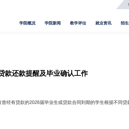
学院概况
学院新闻
教学评估
就业资讯
招生
学院新闻
教学评估
就业资讯
招生信息
院
新闻事件
评估文件
定向签约
高职招生
网
地贷款还款提醒及毕业确认工作
通知公告
评估新闻
招聘信息
五年一贯制
软
媒体报道
评估知识
就业指导
中职教育3+2
数
人物故事
报名录取
基
请曾经有贷款的
2026
届毕业生或贷款合同到期的学生根据不同贷