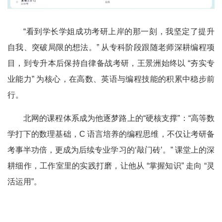
“
看到学长学姐成功考研上岸的那一刻，我坚定了提升
自我、突破局限的想法。
”
从专科阶段跟随老师深耕编程项
目，到专升本后保持自律备战考研，王景洲始终以
“
夯实专
业能力
”
为核心，在高数、英语与编程技能的积累中稳步前
行。
北网的课程体系成为他逐梦路上的
“
硬核支撑
”
：
“
高等数
学打下的数理基础，
C
语言培养的编程思维，不仅让考研备
考事半功倍，更成为后续专业学习的
‘
敲门砖
’
。
”
课堂上的深
耕细作，工作室里的实践打磨，让他从
“
掌握知识
”
走向
“
灵
活运用
”
。