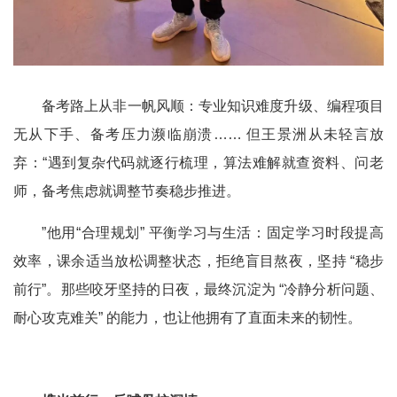
备考路上从非一帆风顺：专业知识难度升级、编程项目
无从下手、备考压力濒临崩溃
……
但王景洲从未轻言放
弃：
“
遇到复杂代码就逐行梳理，算法难解就查资料、问老
师，备考焦虑就调整节奏稳步推进。
”
他用
“
合理规划
”
平衡学习与生活：固定学习时段提高
效率，课余适当放松调整状态，拒绝盲目熬夜，坚持
“
稳步
前行
”
。那些咬牙坚持的日夜，最终沉淀为
“
冷静分析问题、
耐心攻克难关
”
的能力，也让他拥有了直面未来的韧性。