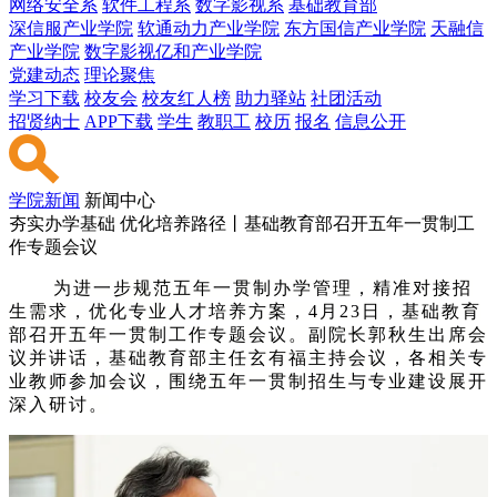
网络安全系
软件工程系
数字影视系
基础教育部
深信服产业学院
软通动力产业学院
东方国信产业学院
天融信
产业学院
数字影视亿和产业学院
党建动态
理论聚焦
学习下载
校友会
校友红人榜
助力驿站
社团活动
招贤纳士
APP下载
学生
教职工
校历
报名
信息公开
学院新闻
新闻中心
夯实办学基础 优化培养路径丨基础教育部召开五年一贯制工
作专题会议
为进一步规范五年一贯制办学管理，精准对接招
生需求，优化专业人才培养方案，
4月23日
，基础教育
部召开五年一贯制工作专题会议。副院长郭秋生出席会
议并讲话，基础教育部主任玄有福主持会议，各相关专
业教师参加会议，围绕五年一贯制招生与专业建设展开
深入研讨。