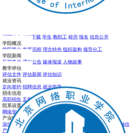
招贤纳士
APP下载
学生
教职工
校历
报名
信息公开
学院概况
学院简介
发展历程
理念特色
组织架构
领导分工
学院新闻
新闻事件
通知公告
媒体报道
人物故事
教学评估
评估文件
评估新闻
评估知识
就业资讯
定向签约
招聘信息
就业指导
招生信息
高职招生
五年一贯制
中职教育3+2
报名录取
院系设置
网络安全系
软件工程系
数字影视系
基础教育部
产业学院
深信服产业学院
软通动力产业学院
东方国信产业学院
天融信
产业学院
数字影视亿和产业学院