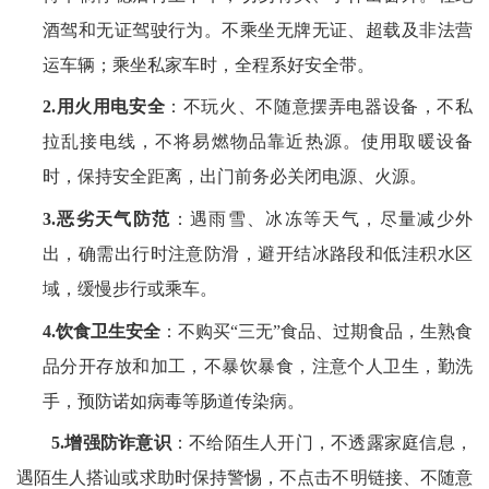
酒驾和无证驾驶行为。
不乘坐无牌无证、超载及非法营
运车辆；乘坐私家车时，全程系好安全带。
2.
用火用电
安全
：不玩火、不随意摆弄电器设备，不私
拉乱接电线，不将易燃物品靠近热源。使用取暖设备
时，保持安全距离，出门前务必关闭电源、火源。
3.
恶劣天气防范
：遇雨雪、冰冻等天气，尽量减少外
出，确需出行时注意防滑，避开结冰路段和低洼积水区
域，缓慢步行或乘车。
4.
饮食卫生安全
：不购买
“三无”食品、过期食品，生熟食
品分开存放和加工，不暴饮暴食，注意个人卫生，勤洗
手，预防诺如病毒等肠道传染病。
5.增强防诈意识
：不给陌生人开门，不透露家庭信息，
遇陌生人搭讪或求助时保持警惕，不点击不明链接、不随意