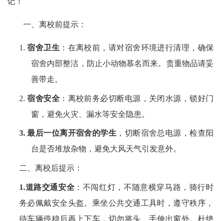
记！
一、离校前提示：
1.
宿舍卫生
：在离校前，
请
对宿舍环境进行清理，确保
宿舍内部整洁，防止
小动物慕名而来
。
贵重物品请妥
善带走。
2.
宿舍
安全
：
离校前务必切断电源，关闭水源，锁好门
窗，避免火灾、漏水等安全隐患。
3.
最后一位离开宿舍的学生
，切断宿舍总电源，检查阳
台是否堆放杂物，避免大风天气引发意外。
二、离校后提示：
1.道路
交通
安全
：
不闯红灯，不随意横穿马路，骑行时
务必佩戴安全头盔。乘坐公共交通工具时，遵守秩序，
待车辆停稳后再上下车，切勿将头、手伸出窗外。杜绝