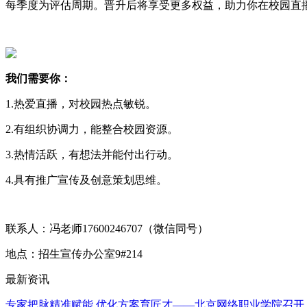
每季度为评估周期。晋升后将享受更多权益，助力你在校园直
我
们需要你：
1.
热爱直播，对校园热点敏锐。
2.
有组织协调力，能整合校园资源。
3.
热情活跃，有想法并能付出行动。
4.
具有推广宣传及创意策划
思维。
联系人：
冯老师
17600246707（微信同号）
地点：招生宣传办公室
9#214
最新资讯
专家把脉精准赋能 优化方案育匠才——北京网络职业学院召开