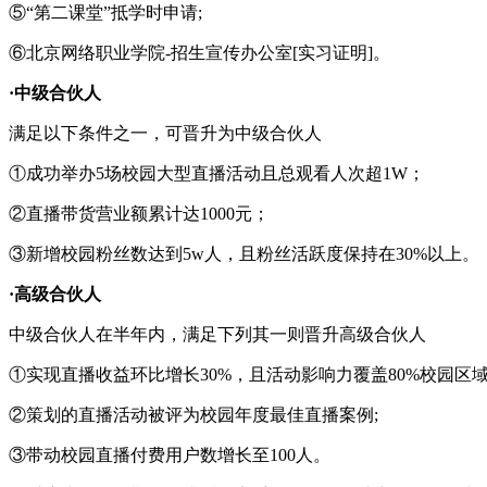
⑤“第二课堂”抵学时申请;
⑥北京网络职业学院-招生宣传办公室[实习证明]。
·中级合伙人
满足以下条件之一，可晋升为中级合伙人
①成功举办5场校园大型直播活动且总观看人次超1W；
②直播带货营业额累计达1000元；
③新增校园粉丝数达到5w人，且粉丝活跃度保持在30%以上。
·高级合伙人
中级合伙人在半年内，满足下列其一则晋升高级合伙人
①实现直播收益环比增长30%，且活动影响力覆盖80%校园区域
②策划的直播活动被评为校园年度最佳直播案例;
③带动校园直播付费用户数增长至100人。