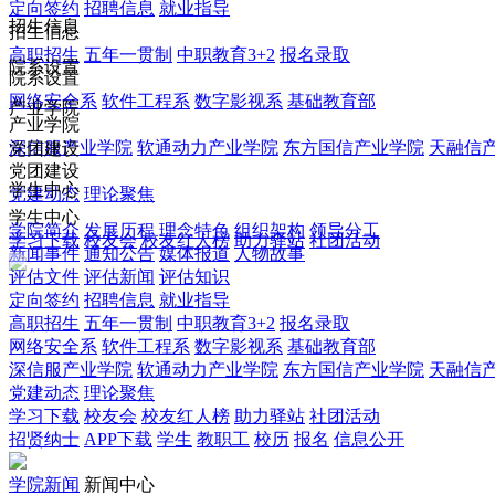
定向签约
招聘信息
就业指导
招生信息
招生信息
高职招生
五年一贯制
中职教育3+2
报名录取
院系设置
院系设置
网络安全系
软件工程系
数字影视系
基础教育部
产业学院
产业学院
深信服产业学院
软通动力产业学院
东方国信产业学院
天融信
党团建设
党团建设
学生中心
党建动态
理论聚焦
学生中心
学院简介
发展历程
理念特色
组织架构
领导分工
学习下载
校友会
校友红人榜
助力驿站
社团活动
新闻事件
通知公告
媒体报道
人物故事
评估文件
评估新闻
评估知识
定向签约
招聘信息
就业指导
高职招生
五年一贯制
中职教育3+2
报名录取
网络安全系
软件工程系
数字影视系
基础教育部
深信服产业学院
软通动力产业学院
东方国信产业学院
天融信
党建动态
理论聚焦
学习下载
校友会
校友红人榜
助力驿站
社团活动
招贤纳士
APP下载
学生
教职工
校历
报名
信息公开
学院新闻
新闻中心