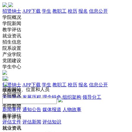
招贤纳士
APP下载
学生
教职工
校历
报名
信息公开
学院概况
学院新闻
教学评估
就业资讯
招生信息
院系设置
产业学院
党团建设
学生中心
招贤纳士
APP下载
学生
教职工
校历
报名
信息公开
搜索网站、位置和人员
学院概况
学院概况
学院简介
发展历程
理念特色
组织架构
领导分工
学院新闻
学院新闻
新闻事件
通知公告
媒体报道
人物故事
教学评估
教学评估
评估文件
评估新闻
评估知识
就业资讯
就业资讯