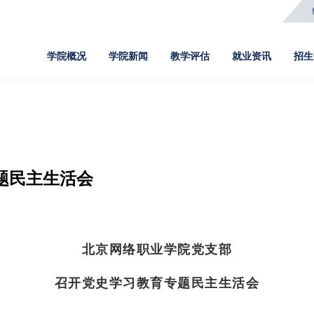
学院概况
学院新闻
教学评估
就业资讯
招生
学院新闻
教学评估
就业资讯
招生信息
院
新闻事件
评估文件
定向签约
高职招生
网
题民主生活会
通知公告
评估新闻
招聘信息
五年一贯制
软
媒体报道
评估知识
就业指导
中职教育3+2
数
人物故事
报名录取
基
北京网络职业学院党支部
召开党史学习教育专题民主生活会