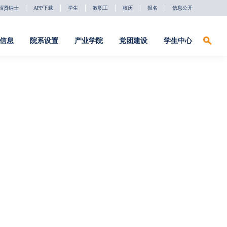
招贤纳士
APP下载
学生
教职工
校历
报名
信息公开
信息
院系设置
产业学院
党团建设
学生中心
招贤纳士
APP下载
学生
教职工
校历
报名
信息公开
系设置
产业学院
党团建设
学生中心
络安全系
深信服产业学
党建动态
学习下载
院
件工程系
理论聚焦
校友会
软通动力产业
学院
字影视系
校友红人榜
东方国信产业
础教育部
助力驿站
学院
社团活动
天融信产业学
院